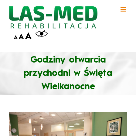
Przejdź
do
zawartości
A
A
A
Godziny otwarcia
przychodni w Święta
Wielkanocne
Pokaż
większy
obrazek