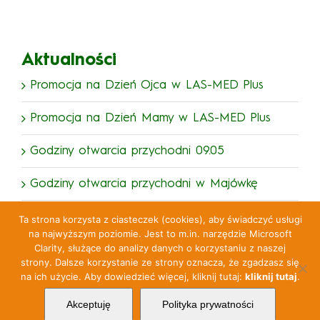
Aktualności
Promocja na Dzień Ojca w LAS-MED Plus
Promocja na Dzień Mamy w LAS-MED Plus
Godziny otwarcia przychodni 09.05
Godziny otwarcia przychodni w Majówkę
Godziny otwarcia przychodni w Święta
Ta strona korzysta z ciasteczek (cookies), aby świadczyć usługi
na najwyższym poziomie. Jest to m.in. narzędzie Microsoft
Wielkanocne
Clarity, służące do analizy danych o korzystaniu z naszej
strony. Dalsze korzystanie ze strony oznacza, że zgadzasz się
na ich użycie. Aby dowiedzieć więcej, kliknij tutaj:
kliknij tutaj
.
© Copyright 2025 LAS-MED
Polityka Jakości
Akceptuję
Polityka prywatności
Polityka Prywatności