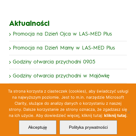
Aktualności
Promocja na Dzień Ojca w LAS-MED Plus
Promocja na Dzień Mamy w LAS-MED Plus
Godziny otwarcia przychodni 09.05
Godziny otwarcia przychodni w Majówkę
Godziny otwarcia przychodni w Święta
Ta strona korzysta z ciasteczek (cookies), aby świadczyć usługi
na najwyższym poziomie. Jest to m.in. narzędzie Microsoft
Wielkanocne
Clarity, służące do analizy danych o korzystaniu z naszej
strony. Dalsze korzystanie ze strony oznacza, że zgadzasz się
na ich użycie. Aby dowiedzieć więcej, kliknij tutaj:
kliknij tutaj
.
© Copyright 2025 LAS-MED
Polityka Jakości
Akceptuję
Polityka prywatności
Polityka Prywatności