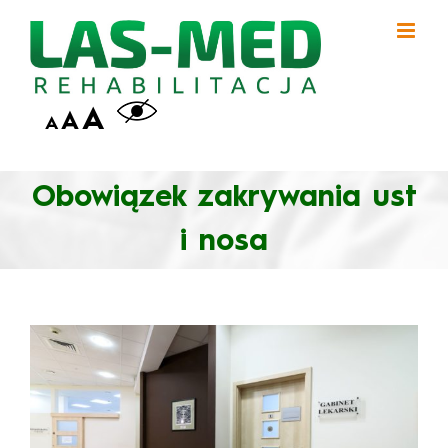
Przejdź
do
zawartości
A
A
A
Obowiązek zakrywania ust
i nosa
Pokaż
większy
obrazek