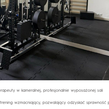
rapeuty w kameralnej, profesjonalnie wyposażonej sali
y trening wzmacniający, pozwalający odzyskać sprawność 