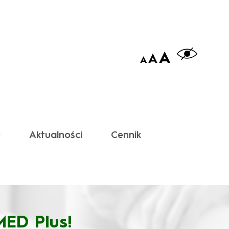
A
A
A
Aktualności
Cennik
ED Plus!