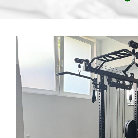
Pokaż
większy
obrazek