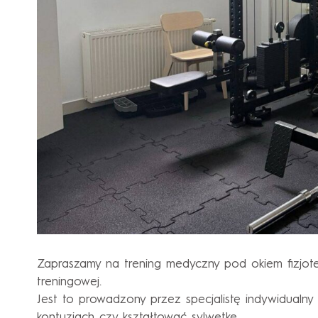
Zapraszamy na trening medyczny pod okiem fizjote
treningowej.
Jest to prowadzony przez specjalistę indywidualn
kontuzjach czy kształtować sylwetkę.