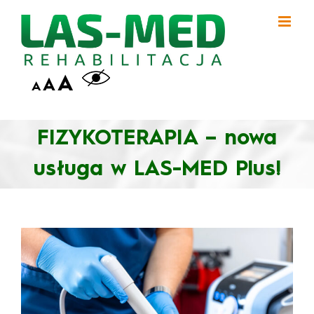
Przejdź
do
zawartości
A
A
A
FIZYKOTERAPIA – nowa
usługa w LAS-MED Plus!
Pokaż
większy
obrazek