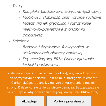
Kursy:
Kompleks biodorowo-miedniczno-lędźwiowy
Mobilność, stabilność oraz wzorce ruchowe
Masaż tkanek głębokich i rozluźnianie
mięśniowo-powięziowe z anatomią
palpacyjną
Szkolenia:
Badanie i fizjoterapia funkcjonalna w
uszkodzeniach obręczy barkowej
Dry needling wg FRSc (suche igłowanie –
techniki podstawowe)
Ta strona korzysta z ciasteczek (cookies), aby świadczyć usługi
na najwyższym poziomie. Jest to m.in. narzędzie Microsoft
Clarity, służące do analizy danych o korzystaniu z naszej
strony. Dalsze korzystanie ze strony oznacza, że zgadzasz się
na ich użycie. Aby dowiedzieć więcej, kliknij tutaj:
kliknij tutaj
.
© Copyright 2025 LAS-MED
Polityka Jakości
Akceptuję
Polityka prywatności
Polityka Prywatności